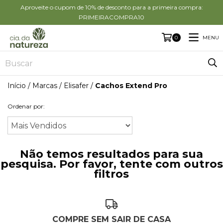
Aproveite o cupom de 10% de desconto para a primeira compra:
PRIMEIRACOMPRA10
MENU
0
Início
/
Marcas
/
Elisafer
/
Cachos Extend Pro
Ordenar por:
Não temos resultados para sua
pesquisa. Por favor, tente com outros
filtros
COMPRE SEM SAIR DE CASA