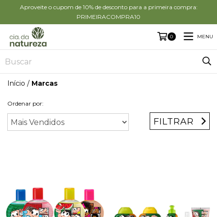
Aproveite o cupom de 10% de desconto para a primeira compra:
PRIMEIRACOMPRA10
MENU
0
Início
/
Marcas
Ordenar por:
FILTRAR