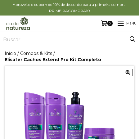
Aproveite o cupom de 10% de desconto para a primeira compra:
PRIMEIRACOMPRA10
MENU
0
Início
/
Combos & Kits
/
Elisafer Cachos Extend Pro Kit Completo