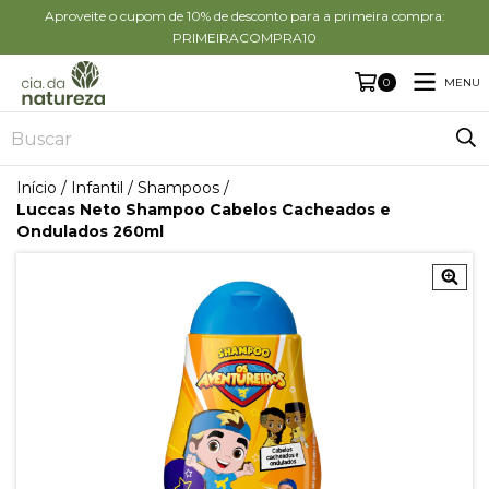
Aproveite o cupom de 10% de desconto para a primeira compra:
PRIMEIRACOMPRA10
MENU
0
Início
/
Infantil
/
Shampoos
/
Luccas Neto Shampoo Cabelos Cacheados e
Ondulados 260ml